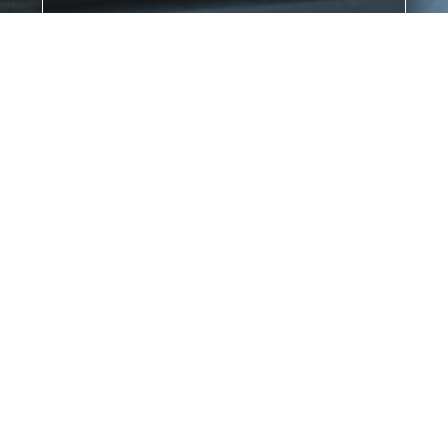
ENVOYER
Vous avez besoin d’une consultation?
Contactez-nous ou rendez-nous visite dans nos
bureaux.
Cliquez et remplissez le formulaire
+39 095 883 8870