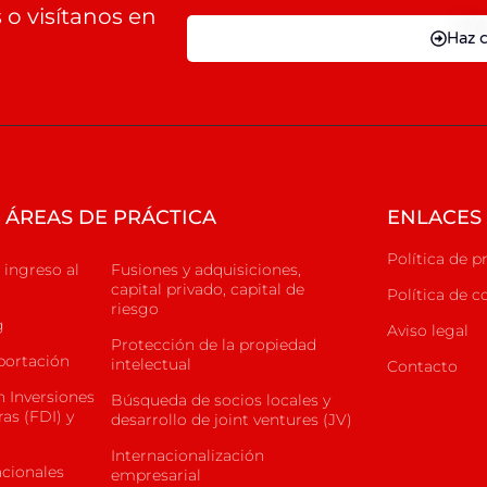
o visítanos en
Haz c
ÁREAS DE PRÁCTICA
ENLACES 
Política de p
 ingreso al
Fusiones y adquisiciones,
capital privado, capital de
Política de c
riesgo
g
Aviso legal
Protección de la propiedad
portación
intelectual
Contacto
 Inversiones
Búsqueda de socios locales y
ras (FDI) y
desarrollo de joint ventures (JV)
Internacionalización
acionales
empresarial