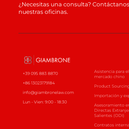
¿Necesitas una consulta? Contáctanos 
nuestras oficinas.
Asistencia para el
+39 095 883 8870
mercado chino
+86 13023179184
Product Sourcin
info@giambronelaw.com
Importación y ex
Lun - Vien: 9:00 - 18:30
Asesoramiento en
Directas Extranje
Salientes (ODI)
Contratos intern