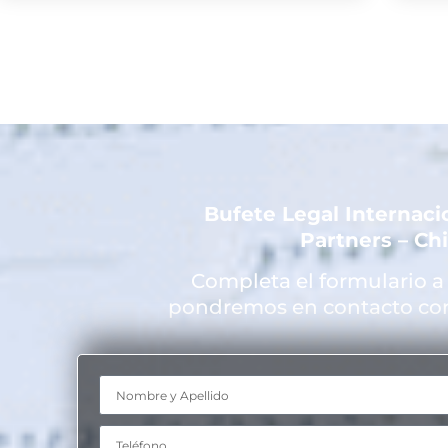
Bufete Legal Internac
Partners – Ch
Completa el formulario a
pondremos en contacto cont