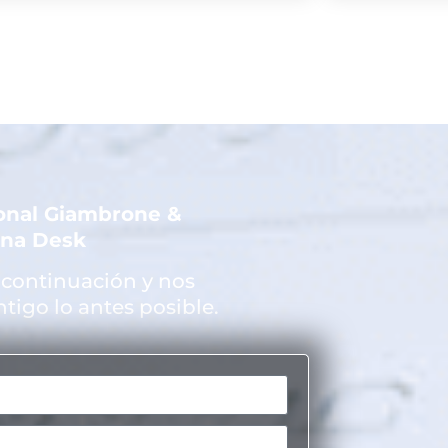
ional Giambrone &
ina Desk
 continuación y nos
igo lo antes posible.