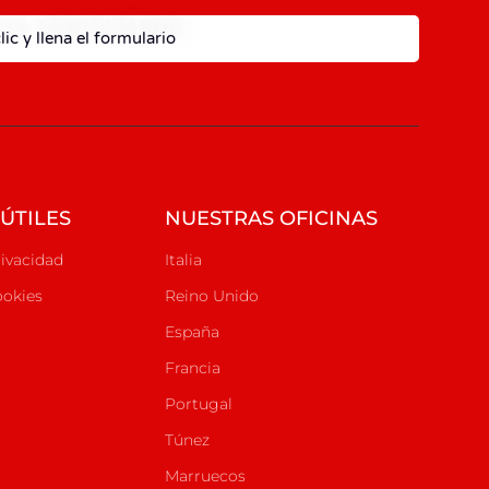
lic y llena el formulario
ÚTILES
NUESTRAS OFICINAS
rivacidad
Italia
ookies
Reino Unido
España
Francia
Portugal
Túnez
Marruecos