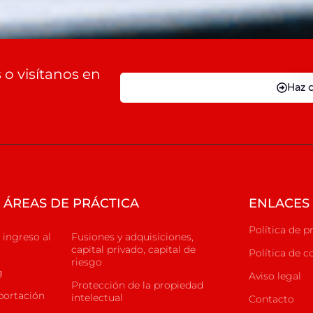
o visítanos en
Haz c
ÁREAS DE PRÁCTICA
ENLACES 
Política de p
 ingreso al
Fusiones y adquisiciones,
capital privado, capital de
Política de c
riesgo
g
Aviso legal
Protección de la propiedad
portación
intelectual
Contacto