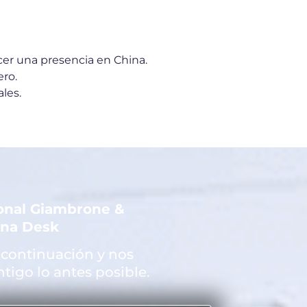
er una presencia en China.
ero.
les.
ional Giambrone &
ina Desk
 continuación y nos
igo lo antes posible.