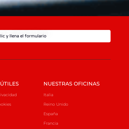
lic y llena el formulario
ÚTILES
NUESTRAS OFICINAS
rivacidad
Italia
ookies
Reino Unido
España
Francia