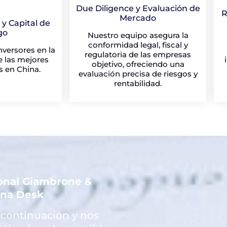
Due Diligence y Evaluación de
R
Mercado
 y Capital de
go
Nuestro equipo asegura la
conformidad legal, fiscal y
versores en la
regulatoria de las empresas
e las mejores
objetivo, ofreciendo una
 en China.
evaluación precisa de riesgos y
rentabilidad.
ional Giambrone &
ina Desk
 continuación y nos