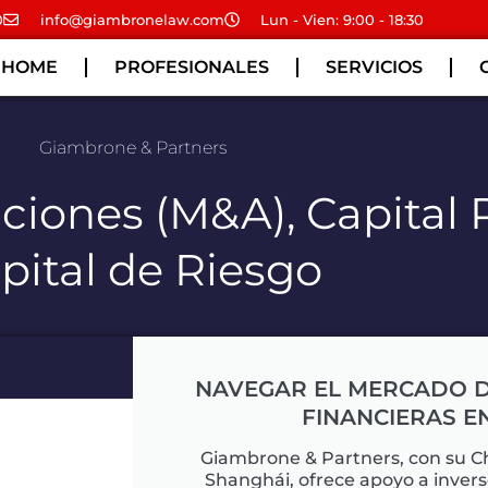
0
info@giambronelaw.com
Lun - Vien: 9:00 - 18:30
HOME
PROFESIONALES
SERVICIOS
Giambrone & Partners
ciones (M&A), Capital 
pital de Riesgo
NAVEGAR EL MERCADO 
FINANCIERAS E
Giambrone & Partners, con su Ch
Shanghái, ofrece apoyo a inver