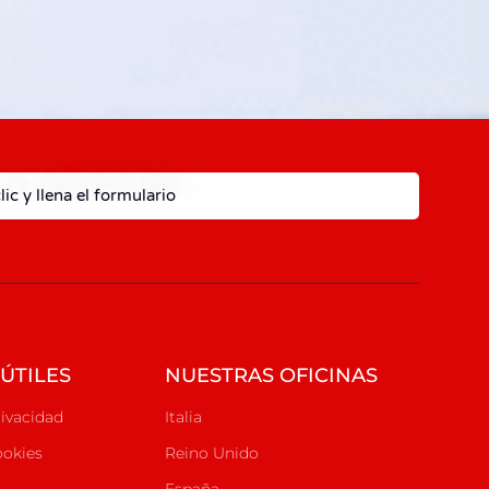
lic y llena el formulario
ÚTILES
NUESTRAS OFICINAS
rivacidad
Italia
ookies
Reino Unido