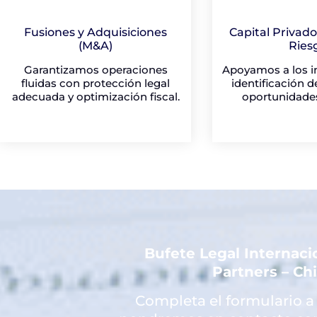
Fusiones y Adquisiciones
Capital Privado
(M&A)
Ries
Garantizamos operaciones
Apoyamos a los in
fluidas con protección legal
identificación d
adecuada y optimización fiscal.
oportunidades
Bufete Legal Internac
Partners – Ch
Completa el formulario a