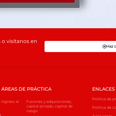
o visítanos en
Haz c
ÁREAS DE PRÁCTICA
ENLACES 
Política de p
 ingreso al
Fusiones y adquisiciones,
capital privado, capital de
Política de c
riesgo
g